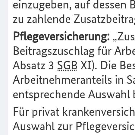
einzugeben, auf dessen B
zu zahlende Zusatzbeitra
Pflegeversicherung:
„Zus
Beitragszuschlag für Arb
Absatz 3
SGB
XI). Die Be
Arbeitnehmeranteils in S
entsprechende Auswahl b
Für privat krankenversic
Auswahl zur Pflegeversi