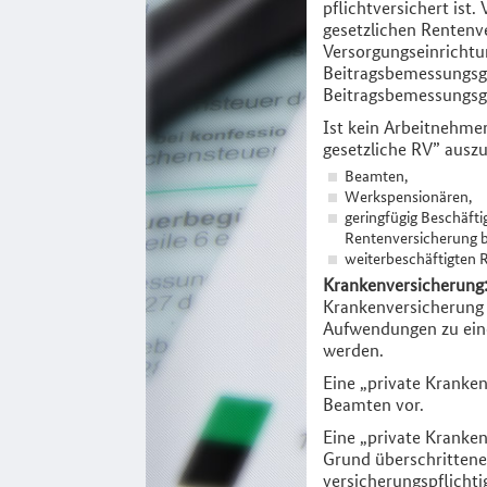
pflichtversichert ist
gesetzlichen Rentenv
Versorgungseinrichtu
Beitragsbemessungsg
Beitragsbemessungsg
Ist kein Arbeitnehmer
gesetzliche RV” auszu
Beamten,
Werkspensionären,
geringfügig Beschäfti
Rentenversicherung be
weiterbeschäftigten 
Krankenversicherung
Krankenversicherung p
Aufwendungen zu eine
werden.
Eine „private Kranke
Beamten vor.
Eine „private Kranke
Grund überschrittener
versicherungspflichti