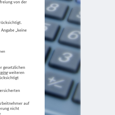
efreiung von der
ücksichtigt.
e Angabe „keine
inen
r gesetzlichen
keine
weiteren
cksichtigt
versicherten
Arbeitnehmer auf
erung nicht
e