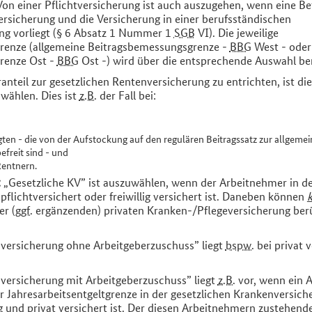
. Von einer Pflichtversicherung ist auch auszugehen, wenn eine B
ersicherung und die Versicherung in einer berufsständischen
ng vorliegt (§ 6 Absatz 1 Nummer 1
SGB
VI). Die jeweilige
renze (allgemeine Beitragsbemessungsgrenze -
BBG
West - oder
renze Ost -
BBG
Ost -) wird über die entsprechende Auswahl ber
anteil zur gesetzlichen Rentenversicherung zu entrichten, ist di
wählen. Dies ist
z.B.
der Fall bei:
gten - die von der Aufstockung auf den regulären Beitragssatz zur allgeme
freit sind - und
Rentnern.
:
„Gesetzliche KV” ist auszuwählen, wenn der Arbeitnehmer in de
flichtversichert oder freiwillig versichert ist. Daneben können
r (
ggf.
ergänzenden) privaten Kranken-/Pflegeversicherung berü
nversicherung ohne Arbeitgeberzuschuss” liegt
bspw.
bei privat 
nversicherung mit Arbeitgeberzuschuss” liegt
z.B.
vor, wenn ein 
 Jahresarbeitsentgeltgrenze in der gesetzlichen Krankenversich
g und privat versichert ist. Der diesen Arbeitnehmern zustehend